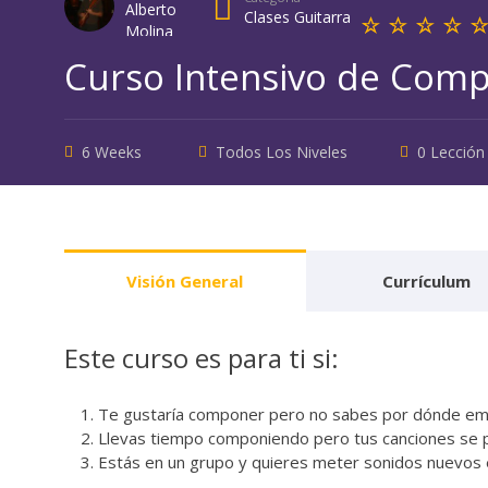
Alberto
Clases Guitarra
Molina
Curso Intensivo de Comp
6 Weeks
Todos Los Niveles
0 Lección
Visión General
Currículum
Este curso es para ti si:
Te gustaría componer pero no sabes por dónde emp
Llevas tiempo componiendo pero tus canciones se 
Estás en un grupo y quieres meter sonidos nuevos