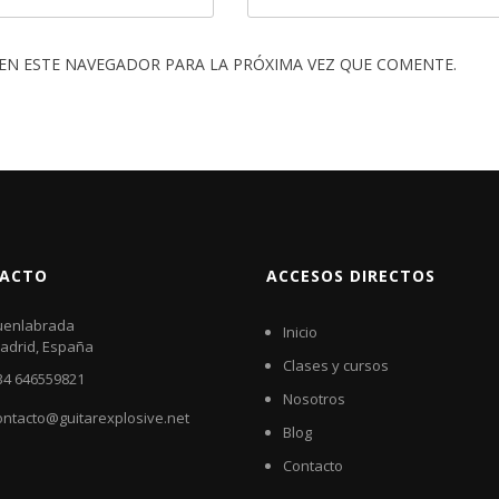
EN ESTE NAVEGADOR PARA LA PRÓXIMA VEZ QUE COMENTE.
ACTO
ACCESOS DIRECTOS
uenlabrada
Inicio
adrid, España
Clases y cursos
34 646559821
Nosotros
ontacto@guitarexplosive.net
Blog
Contacto