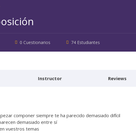
osición
0 Cuestionarios
74 Estudiantes
Instructor
Reviews
ezar componer siempre te ha parecido demasiado difícil
parecen demasiado entre sí
 en vuestros temas