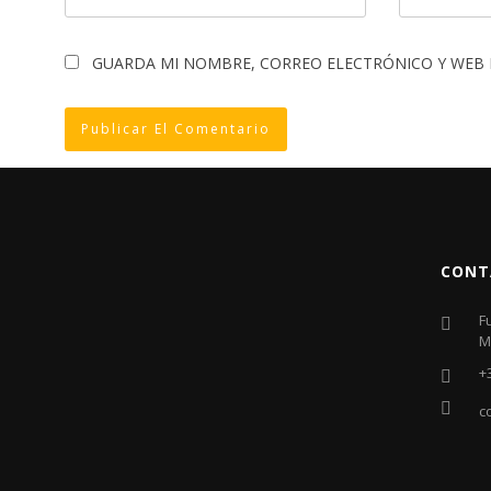
GUARDA MI NOMBRE, CORREO ELECTRÓNICO Y WEB 
CONT
F
M
+
c